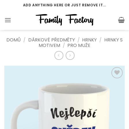
Přeskočit
ADD ANYTHING HERE OR JUST REMOVE IT...
na
obsah
DOMŮ
/
DÁRKOVÉ PŘEDMĚTY
/
HRNKY
/
HRNKY S
MOTIVEM
/
PRO MUŽE
Add to
Wishlist