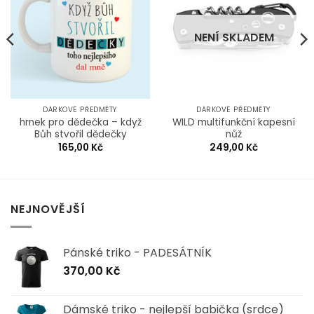
Wishlist
Wishlist
NENÍ SKLADEM
DÁRKOVÉ PŘEDMĚTY
DÁRKOVÉ PŘEDMĚTY
hrnek pro dědečka – když
WILD multifunkční kapesní
Bůh stvořil dědečky
nůž
165,00
Kč
249,00
Kč
NEJNOVĚJŠÍ
Pánské triko - PADESÁTNÍK
370,00
Kč
Dámské triko - nejlepší babička (srdce)