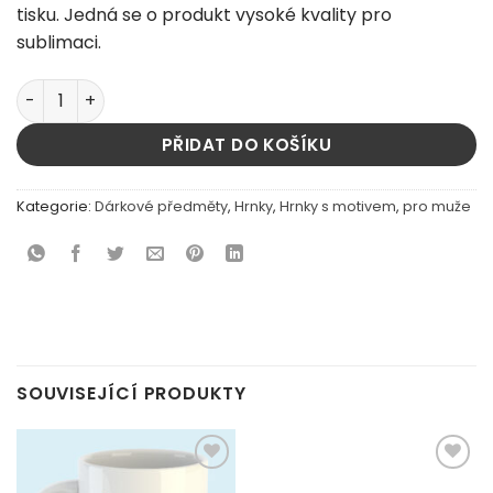
tisku. Jedná se o produkt vysoké kvality pro
sublimaci.
hrnek - nejlepší svědek na světě množství
PŘIDAT DO KOŠÍKU
Kategorie:
Dárkové předměty
,
Hrnky
,
Hrnky s motivem
,
pro muže
SOUVISEJÍCÍ PRODUKTY
Add to
Add to