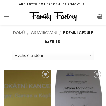
Přeskočit
ADD ANYTHING HERE OR JUST REMOVE IT...
na
obsah
DOMŮ
/
GRAVÍROVÁNÍ
/
FIREMNÍ CEDULE
FILTR
Add to
Add to
Wishlist
Wishlist