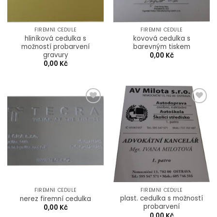
FIREMNÍ CEDULE
FIREMNÍ CEDULE
hliníková cedulka s
kovová cedulka s
možností probarvení
barevným tiskem
gravury
0,00
Kč
0,00
Kč
Add to
Add to
Wishlist
Wishlist
FIREMNÍ CEDULE
FIREMNÍ CEDULE
plast. cedulka s možností
nerez firemní cedulka
probarvení
0,00
Kč
0,00
Kč