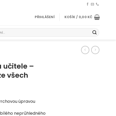
PŘIHLÁŠENÍ
KOŠÍK /
0,00
KČ
 učitele –
 ze všech
ovrchovou úpravou
 bílého neprůhledného