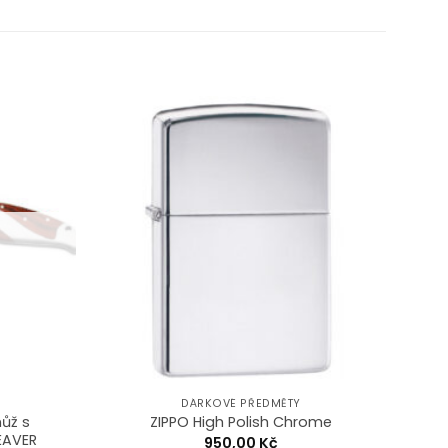
Add to
Add to
Wishlist
Wishlist
DÁRKOVÉ PŘEDMĚTY
ůž s
ZIPPO High Polish Chrome
BEAVER
950,00
Kč