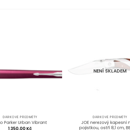
Add to
Wishlist
NENÍ SKLADEM
DÁRKOVÉ PŘEDMĚTY
DÁRKOVÉ PŘEDMĚTY
JOE nerezový kapesní n
o Parker Urban Vibrant
pojistkou, ostří 8,1 cm, 
1 350,00
Kč