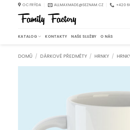
Přeskočit
OC FRÝDA
ALLMAXMADE@SEZNAM.CZ
+420 6
na
obsah
KATALOG
KONTAKTY
NAŠE SLUŽBY
O NÁS
DOMŮ
/
DÁRKOVÉ PŘEDMĚTY
/
HRNKY
/
HRNK