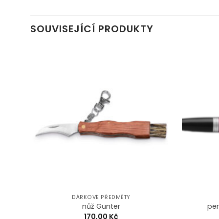
SOUVISEJÍCÍ PRODUKTY
d to
Add to
hlist
Wishlist
DÁRKOVÉ PŘEDMĚTY
ořil
nůž Gunter
per
170,00
Kč