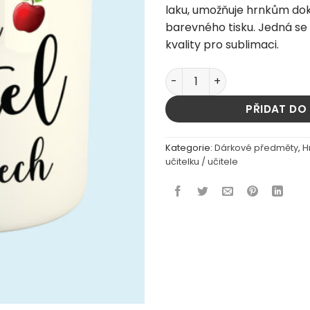
laku, umožňuje hrnkům do
barevného tisku. Jedná se
kvality pro sublimaci.
hrnek pro pana učitele - Ne
PŘIDAT DO
Kategorie:
Dárkové předměty
,
H
učitelku / učitele