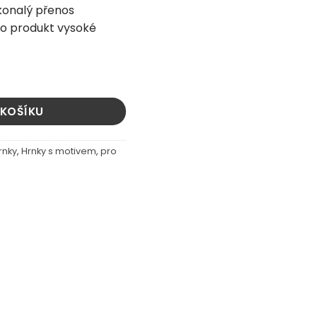
konalý přenos
 o produkt vysoké
jlepší učitel ze všech množství
 KOŠÍKU
rnky
,
Hrnky s motivem
,
pro