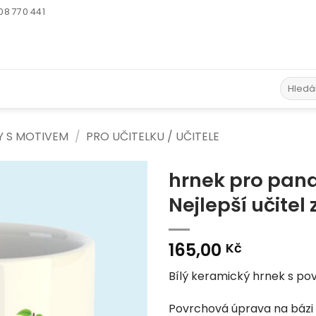
08 770 441
Hledat:
Y S MOTIVEM
/
PRO UČITELKU / UČITELE
hrnek pro pana
Nejlepší učitel
Add to
Wishlist
165,00
Kč
Bílý keramický hrnek s p
Povrchová úprava na bázi