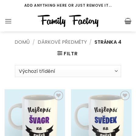
Přeskočit
ADD ANYTHING HERE OR JUST REMOVE IT...
na
obsah
DOMŮ
/
DÁRKOVÉ PŘEDMĚTY
/
STRÁNKA 4
FILTR
Add to
Add to
Wishlist
Wishlist