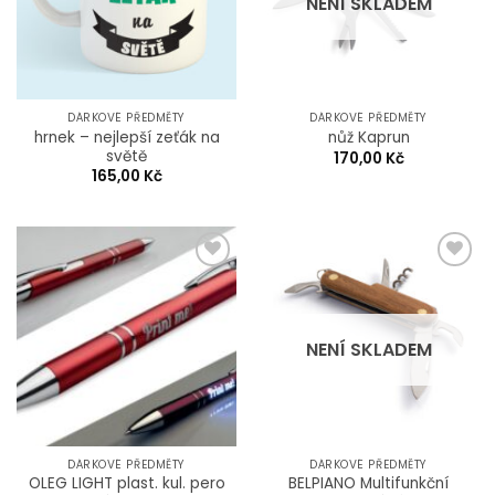
NENÍ SKLADEM
DÁRKOVÉ PŘEDMĚTY
DÁRKOVÉ PŘEDMĚTY
hrnek – nejlepší zeťák na
nůž Kaprun
světě
170,00
Kč
165,00
Kč
Add to
Add to
Wishlist
Wishlist
NENÍ SKLADEM
DÁRKOVÉ PŘEDMĚTY
DÁRKOVÉ PŘEDMĚTY
OLEG LIGHT plast. kul. pero
BELPIANO Multifunkční