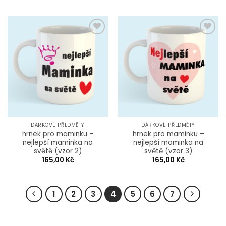
Add to
Add to
Wishlist
Wishlist
DÁRKOVÉ PŘEDMĚTY
DÁRKOVÉ PŘEDMĚTY
hrnek pro maminku –
hrnek pro maminku –
nejlepší maminka na
nejlepší maminka na
světě (vzor 2)
světě (vzor 3)
165,00
Kč
165,00
Kč
1
2
3
4
5
6
7