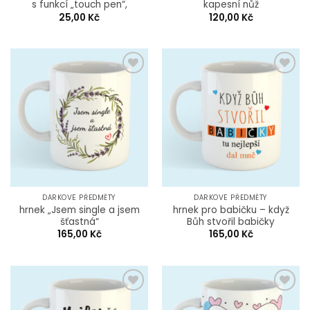
s funkcí „touch pen“,
kapesní nůž
25,00
Kč
120,00
Kč
Add to
Add to
Wishlist
Wishlist
DÁRKOVÉ PŘEDMĚTY
DÁRKOVÉ PŘEDMĚTY
hrnek „Jsem single a jsem
hrnek pro babičku – když
šťastná“
Bůh stvořil babičky
165,00
Kč
165,00
Kč
Add to
Add to