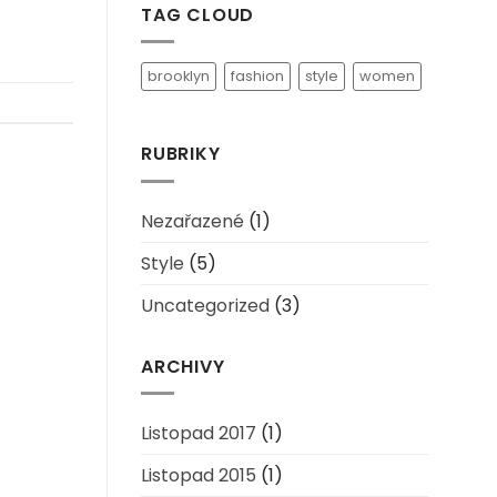
TAG CLOUD
Post
brooklyn
fashion
style
women
RUBRIKY
Nezařazené
(1)
Style
(5)
Uncategorized
(3)
ARCHIVY
Listopad 2017
(1)
Listopad 2015
(1)