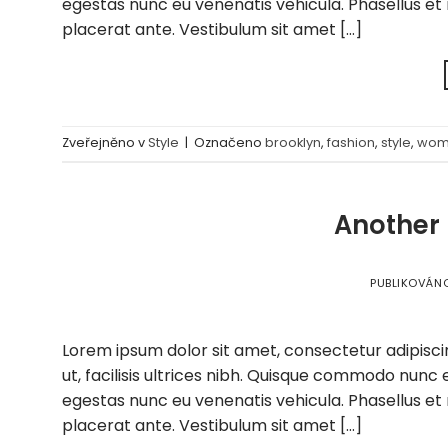
egestas nunc eu venenatis vehicula. Phasellus et 
placerat ante. Vestibulum sit amet […]
Zveřejněno v
Style
|
Označeno
brooklyn
,
fashion
,
style
,
wom
Another 
PUBLIKOVÁN
Lorem ipsum dolor sit amet, consectetur adipiscin
ut, facilisis ultrices nibh. Quisque commodo nunc 
egestas nunc eu venenatis vehicula. Phasellus et 
placerat ante. Vestibulum sit amet […]