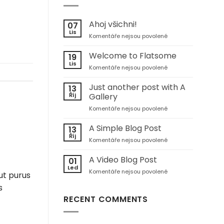
Ahoj všichni!
07
Lis
u
Komentáře nejsou povolené
textu
s
Welcome to Flatsome
19
názvem
Lis
u
Komentáře nejsou povolené
Ahoj
textu
všichni!
s
Just another post with A
13
názvem
Říj
Gallery
Welcome
u
Komentáře nejsou povolené
to
textu
Flatsome
s
A Simple Blog Post
13
názvem
Říj
u
Komentáře nejsou povolené
Just
textu
another
s
A Video Blog Post
post
01
názvem
Led
with
u
Komentáře nejsou povolené
A
ut purus
A
textu
Simple
Gallery
s
s
Blog
názvem
RECENT COMMENTS
Post
A
Video
Blog