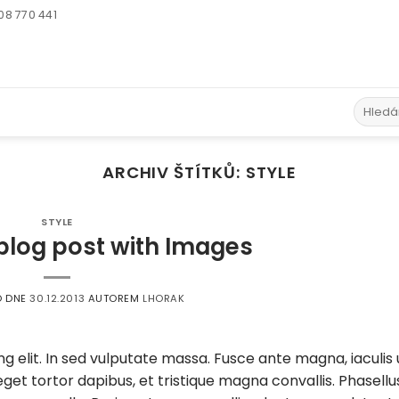
08 770 441
Hledat:
ARCHIV ŠTÍTKŮ:
STYLE
STYLE
 blog post with Images
O DNE
30.12.2013
AUTOREM
LHORAK
g elit. In sed vulputate massa. Fusce ante magna, iaculis 
eget tortor dapibus, et tristique magna convallis. Phasellu