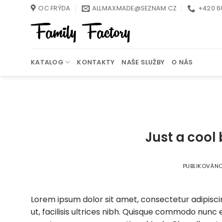
Přeskočit
OC FRÝDA
ALLMAXMADE@SEZNAM.CZ
+420 6
na
obsah
KATALOG
KONTAKTY
NAŠE SLUŽBY
O NÁS
Just a cool
PUBLIKOVÁN
Lorem ipsum dolor sit amet, consectetur adipiscin
ut, facilisis ultrices nibh. Quisque commodo nunc 