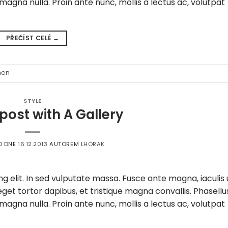
magna nulla. Proin ante nunc, mollis a lectus ac, volutpat
PŘEČÍST CELÉ
→
en
STYLE
post with A Gallery
O DNE
16.12.2013
AUTOREM
LHORAK
g elit. In sed vulputate massa. Fusce ante magna, iaculis 
eget tortor dapibus, et tristique magna convallis. Phasellu
magna nulla. Proin ante nunc, mollis a lectus ac, volutpat