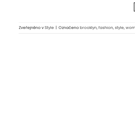
Zveřejněno v
Style
|
Označeno
brooklyn
,
fashion
,
style
,
wom